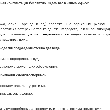
ная консультация бесплатно. Ждем вас в нашем офисе!
жа, обмен, аренда и т.д.) сопряжены с серьезным риском. 
платиться потерей не только денежных средств, но и жилой площад
 для признания
сделки с недвижимостью
недействительной, буд
 квартиры, дома.
:
 сделки подразделяются на два вида
ом, по определению суда;
 законом с момента их оформления.
:
признания сделки оспоримой
нием насилия, угроз и т.п.;
дписать соглашение;
ри злоупотреблении алкоголем или наркотическими средствами;