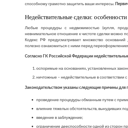
способному грамотно защитить ваши интересы.
Первич
Недействительные сделки: особенности
Любые процедуры с недвижимостью (купля, прода
невнимательное отношение к чистоте сделки можно по
Кодекс РФ предусматривает множество оснований
полезно ознакомиться с ними перед переоформлением
Согласно ГК Российской Федерации недействительные
оспоримые на основаниях, установленных закон
ничтожные – недействительные в соответствии с
Законодательством указаны следующие причины для 
проведение процедуры обманным путем с примене
влияние тяжелых обстоятельств, вынудивших по
введение в заблуждение;
ограничение дееспособности одной из сторон п