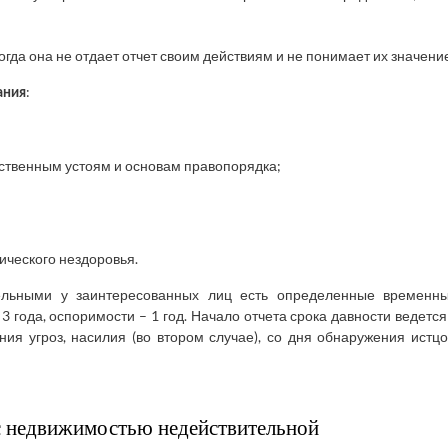
огда она не отдает отчет своим действиям и не понимает их значени
:
ания
ственным устоям и основам правопорядка;
ического нездоровья.
ельными у заинтересованных лиц есть определенные временн
 года, оспоримости – 1 год. Начало отчета срока давности ведется
ия угроз, насилия (во втором случае), со дня обнаружения истц
с недвижимостью недействительной